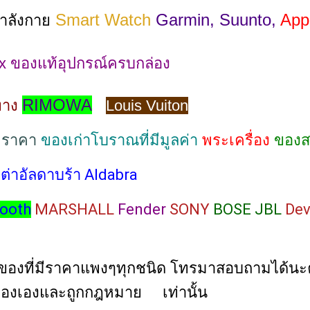
Smart Watch
Garmin, Suunto,
App
ำลังกาย
x ของแท้อุปกรณ์ครบกล่อง
RIMOWA
นทาง
Louis Vuiton
มีราคา
ของเก่าโบราณที่มีมูลค่า
พระเครื่อง
ของ
เ
ต่าอัลดาบร้า Aldabra
tooth
 MARSHALL 
Fender
 SONY 
BOSE JBL
 De
ของที่มีราคาแพงๆทุกชนิด โทรมาสอบถามได้นะค
าของเองและถูกกฎหมาย เท่านั้น