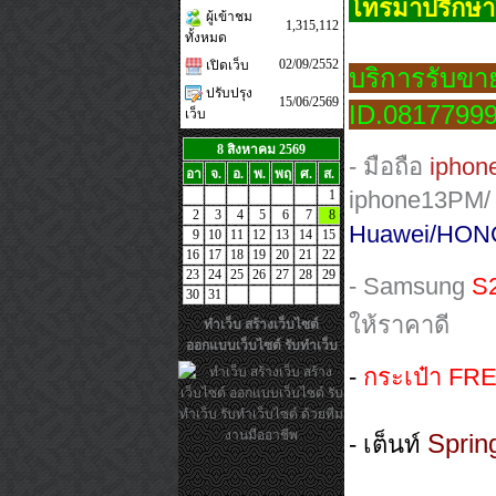
โทรมาปรึกษาไ
ผู้เข้าชม
1,315,112
ทั้งหมด
02/09/2552
เปิดเว็บ
บริการรับขา
ปรับปรุง
15/06/2569
ID.08177999
เว็บ
8 สิงหาคม 2569
- มือถือ
ipho
อา
จ.
อ.
พ.
พฤ
ศ.
ส.
iphone13PM
1
2
3
4
5
6
7
8
Huawei/HON
9
10
11
12
13
14
15
16
17
18
19
20
21
22
23
24
25
26
27
28
29
- Samsung
S2
30
31
ให้ราคาดี
ทำเว็บ
สร้างเว็บไซต์
ออกแบบเว็บไซต์
รับทำเว็บ
-
กระเป๋า FRE
Sprin
- เต็นท์