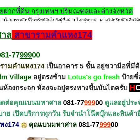
ยฝากที่ดิน กรุงเทพฯ ปริมณฑลและต่างจังหวัด
ฝากโอนกรรมสิทธิ์ในทรัพย์สินไปยังผู้ซื้อฝาก โดยผู้ขายฝากอาจไถ่ทรัพย์สินคืนไ
ศาล
สาขารามคำแหง174
081-77
999
00
รามคำแหง174
เป็นอาคาร 5 ชั้น อยู่ขวามือที่มี
m Village
อยู่ตรงข้าม
Lotus's go fresh
ป้ายชื
H
็นห้องกระจก ห้องจะอยู่ตรงทางขี้นบันไดครับ
ิดต่อ
คุณเบนมหาศาล
081-77
999
00
ดูแลอยู่ประ
บาย เปิดบริการทุกวัน รับจำนำโน๊ตบุ๊กและสินค้
แหง174
คุณเบนมหาศาล
081-77
999
00