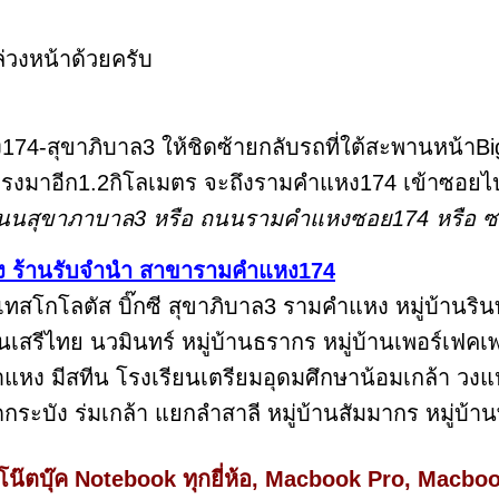
่วงหน้าด้วยครับ
4-สุขาภิบาล3 ให้ชิดซ้ายกลับรถที่ใต้สะพานหน้า
รงมาอีก1.2กิโลเมตร จะถึงรามคำแหง174 เข้าซอยไป 
ถนนสุขาภาบาล3 หรือ ถนนรามคำแหงซอย174 หรือ ซอ
ียง ร้านรับจำนำ สาขารามคำแหง174
 เทสโกโลตัส บิ๊กซี สุขาภิบาล3 รามคำแหง หมู่บ้าน
เสรีไทย นวมินทร์ หมู่บ้านธรากร หมู่บ้านเพอร์เฟคเ
หง มีสทีน โรงเรียนเตรียมอุดมศึกษาน้อมเกล้า วง
ะบัง ร่มเกล้า แยกลำสาลี หมู่บ้านสัมมากร หมู่บ้า
น๊ตบุ๊ค Notebook ทุกยี่ห้อ, Macbook Pro, Macboo