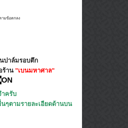
ด้ตามข้อตกลง
ต้นปาล์มรอบตึก
่อร้าน
"เบนมหาศาล"
O
ON
จำครับ
าอื่นๆตามรายละเอียดด้านบน