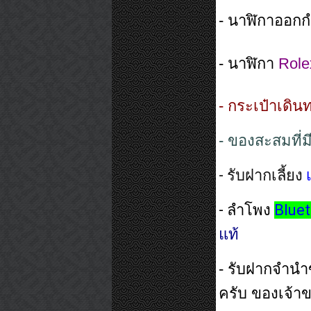
- นาฬิกาออกก
- นาฬิกา
Role
- กระเป๋าเดิ
- ของสะสมที่
- รับฝากเลี้ยง 
- ลำโพง 
Blue
แท้
- รับฝากจำนำ
ครับ ของเจ้