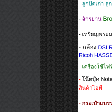
- ลูกปัดเก่า ล
Br
-
จักรยาน
- เหรียญพร
- กล้อง
DSLR 
Ricoh HASSE
- เครื่องใช้ไฟ
-
โน๊ตบุ๊ค Note
สินค้าไอที
- กระเป๋าแบร