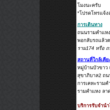
โมงนะครับ
*โปรดโทรแจ้งล
การเดินทาง
ถนนรามคำแหง17
พอกลับรถแล้วต
ราม174 หรือ 
สถานที่ใกล้เค
หมู่บ้านบัวขาว
สุขาภิบาล2 ถนน
การเคหะรามคำแ
รามคำแหง ลาดกร
บริการรับจำนำโ