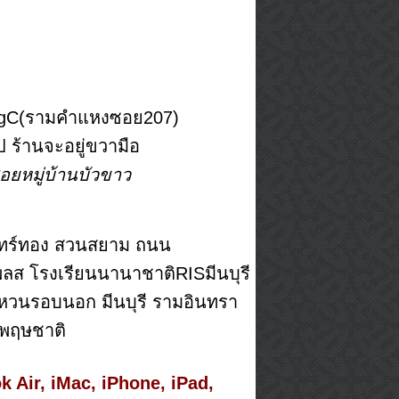
BigC(รามคำแหงซอย207)
ร้านจะอยู่ขวามือ
ยหมู่บ้านบัวขาว
รินทร์ทอง สวนสยาม ถนน
พลส โรงเรียนนานาชาติRISมีนบุรี
แหวนรอบนอก มีนบุรี รามอินทรา
นพฤษชาติ
k Air, iMac, iPhone, iPad,