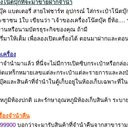
องโน๊ตบุ๊กที่จะมาขายฝากจำนำ
บุ๊ค แบตเตอรี่ สายไฟชาร์ท อุปกรณ์ ใส่กระเป๋าโน๊ตบุ๊
ชน 1ใบ เขียนว่า "เจ้าของเครื่องโน๊ตบุ๊ค ยี่ห้อ.... รุ่
งานหรือนามบัตรธุระกิจของคุณ ถ้ามี
ี่มาให้เต็ม เพื่อลองเปิดเครื่องได้ ตอนมาฝากและตอน
เครื่อง
้าจำนำมาแล้ว ที่นี่จะไม่มีการเปิดซิบกระเป๋าหรือก
ติดแทร็กหมายเลขแต่ละกระเป๋าแต่ละรายการและลงบ
ตบุ๊คและสินค้าที่จำนำในตู้เก็บอยู่ในห้องเก็บเฉพาะที่
ุณหภูมิห้องปกติ และรักษาอุณหภูมิห้องเก็บสินค้า ระบา
ื่องจำนำคืน
99900
บอกว่าจะมารับสินค้าที่จำนำคืนจากสาขารามค