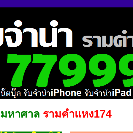
นมหาศาล
รามคำแหง174