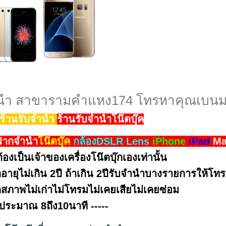
นำ สาขารามคำแหง174 โทรหาคุณเบน
ร้านรับจำนำ
ร้านรับจำนำโน๊ตบุ๊ค
ฝาก
จำนำ
โน๊ตบุ๊ค
กล้องDSLR Lens
iPhone
iPad
Ma
องเป็นเจ้าของเครื่องโน๊ตบุ๊กเองเท่านั้น
ุ๊คอายุไม่เกิน 2ปี ถ้าเกิน 2ปีรับจำนำบางรายการให้
ุ๊คสภาพไม่เก่าไม่โทรมไม่เคยเสียไม่เคยซ่อม
ับประมาณ 8ถึง10นาที -----